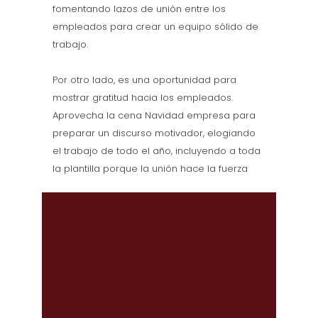
fomentando lazos de unión entre los
empleados para crear un equipo sólido de
trabajo.
Por otro lado, es una oportunidad para
mostrar gratitud hacia los empleados.
Aprovecha la cena Navidad empresa para
preparar un discurso motivador, elogiando
el trabajo de todo el año, incluyendo a toda
la plantilla porque la unión hace la fuerza
¿Cómo organizamos
la cena de Navidad?
Mantenemos la misma línea de trabajo del
resto de servicios, siendo integral para
buscar la comodidad y satisfacción de