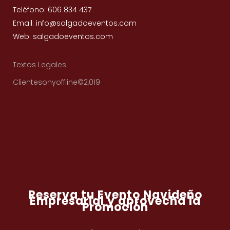
Teléfono: 606 834 437
Email: info@salgadoeventos.com
Web: salgadoeventos.com
Textos Legales
Clientesonyoffline©2,019
Reserva tu Evento Navideño
Empresarial y aprovecha la
Promoción