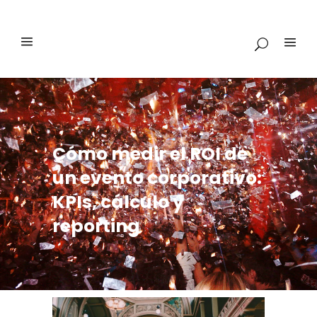
Cómo medir el ROI de
un evento corporativo:
KPIs, cálculo y
reporting