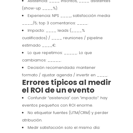
Asistencia: ____ inscritos, ____ asistentes
(show-up ____%).
Experiencia: NPS ____, satisfacción media
____/5; top 3 comentarios: ____.
Impacto: ____ leads (____%
cualificados) / ____ reuniones / pipeline
estimado ____€.
Lo que repetimos: _____. Lo que
cambiamos: _____.
Decisión recomendada: mantener
formato / ajustar agenda / invertir en ____.
Errores típicos al medir
el ROI de un evento
Confundir “asistencia” con “impacto”: hay
eventos pequeños con ROI enorme.
No etiquetar fuentes (UTM/CRM) y perder
atribución.
Medir satisfacción solo el mismo día: