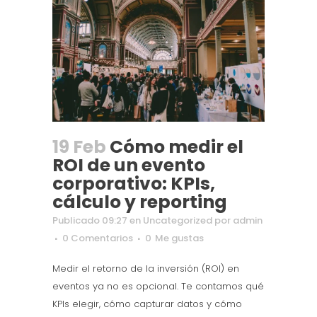
19 Feb
Cómo medir el
ROI de un evento
corporativo: KPIs,
cálculo y reporting
Publicado 09:27
en
Uncategorized
por
admin
0 Comentarios
0
Me gustas
Medir el retorno de la inversión (ROI) en
eventos ya no es opcional. Te contamos qué
KPIs elegir, cómo capturar datos y cómo