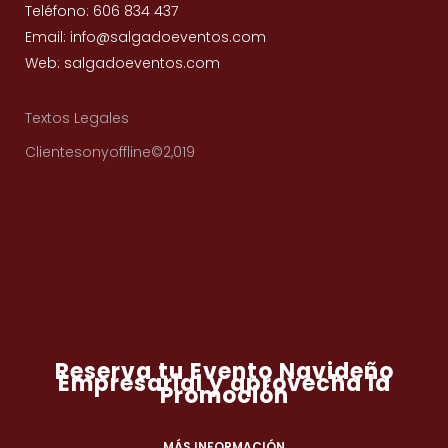
Teléfono: 606 834 437
Email: info@salgadoeventos.com
Web: salgadoeventos.com
Textos Legales
Clientesonyoffline©2,019
Reserva tu Evento Navideño
Empresarial y aprovecha la
Promoción
MÁS INFORMACIÓN